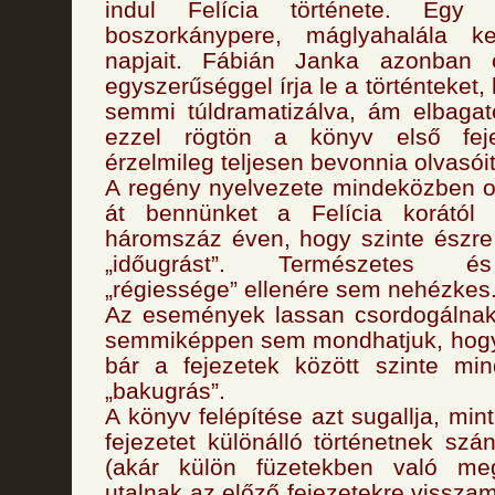
indul Felícia története. Egy 
boszorkánypere, máglyahalála ke
napjait. Fábián Janka azonban o
egyszerűséggel írja le a történteket
semmi túldramatizálva, ám elbagat
ezzel rögtön a könyv első feje
érzelmileg teljesen bevonnia olvasóit
A regény nyelvezete mindeközben o
át bennünket a Felícia korától 
háromszáz éven, hogy szinte észr
„időugrást”. Természetes és
„régiessége” ellenére sem nehézkes
Az események lassan csordogálnak 
semmiképpen sem mondhatjuk, hogy 
bár a fejezetek között szinte mi
„bakugrás”.
A könyv felépítése azt sugallja, mi
fejezetet különálló történetnek szá
(akár külön füzetekben való meg
utalnak az előző fejezetekre vissza