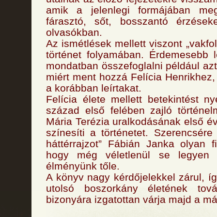
amik a jelenlegi formájában meg
fárasztó, sőt, bosszantó érzések
olvasókban.
Az ismétlések mellett viszont „vakfo
történet folyamában. Érdemesebb l
mondatban összefoglalni például az
miért ment hozzá Felícia Henrikhez,
a korábban leírtakat.
Felícia élete mellett betekintést n
század első felében zajló történe
Mária Terézia uralkodásának első é
színesíti a történetet. Szerencsére
háttérrajzot” Fábián Janka olyan 
hogy még véletlenül se legyen t
élményünk tőle.
A könyv nagy kérdőjelekkel zárul, íg
utolsó boszorkány életének tová
bizonyára izgatottan várja majd a m