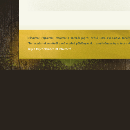
Írásaimat, rajzaimat, fotóimat a szerzői jogról szóló 1999. évi LXXVI. tör
"Terjesztésnek minősül a mű eredeti példányának... a nyilvánosság számára tö
Teljes terjedelemben itt letölthető.