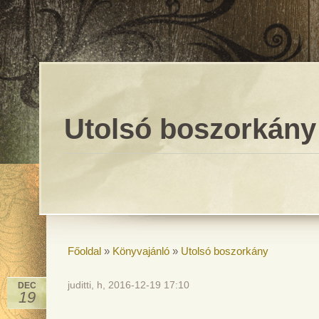
Utolsó boszorkány
Főoldal
»
Könyvajánló
»
Utolsó boszorkány
juditti, h, 2016-12-19 17:10
DEC
19