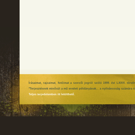
Írásaimat, rajzaimat, fotóimat a szerzői jogról szóló 1999. évi LXXVI. tör
"Terjesztésnek minősül a mű eredeti példányának... a nyilvánosság számára tö
Teljes terjedelemben itt letölthető.