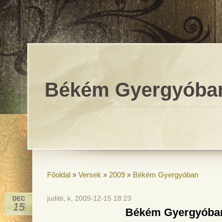
Békém Gyergyóba
Főoldal
»
Versek
»
2009
»
Békém Gyergyóban
juditti, k, 2009-12-15 18:23
DEC
15
Békém Gyergyóba