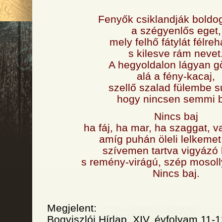
Fenyők csiklandják boldo
a szégyenlős eget,
mely felhő fátylát félreha
s kilesve rám nevet
A hegyoldalon lágyan g
alá a fény-kacaj,
szellő szalad fülembe s
hogy nincsen semmi b
Nincs baj
ha fáj, ha mar, ha szaggat, va
amíg puhán öleli lelkemet
szívemen tartva vigyázó 
s remény-virágú, szép mosolly
Nincs baj.
Megjelent:
Bogyiszlói Hírlap, XIV. évfolyam 11-