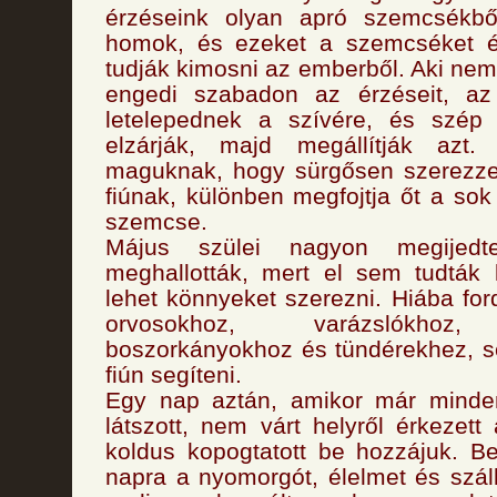
érzéseink olyan apró szemcsékbő
homok, és ezeket a szemcséket 
tudják kimosni az emberből. Aki nem
engedi szabadon az érzéseit, az
letelepednek a szívére, és szép l
elzárják, majd megállítják azt.
maguknak, hogy sürgősen szerezz
fiúnak, különben megfojtja őt a sok
szemcse.
Május szülei nagyon megijedt
meghallották, mert el sem tudták 
lehet könnyeket szerezni. Hiába for
orvosokhoz, varázslókhoz,
boszorkányokhoz és tündérekhez, s
fiún segíteni.
Egy nap aztán, amikor már minde
látszott, nem várt helyről érkezet
koldus kopogtatott be hozzájuk. B
napra a nyomorgót, élelmet és száll