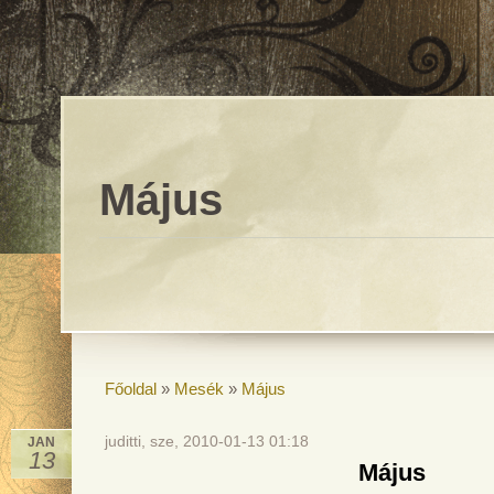
Május
Főoldal
»
Mesék
»
Május
juditti, sze, 2010-01-13 01:18
JAN
13
Május