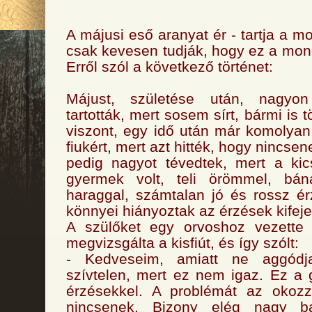
A májusi eső aranyat ér - tartja a m
csak kevesen tudják, hogy ez a mo
Erről szól a következő történet:
Májust, születése után, nagyo
tartották, mert sosem sírt, bármi is t
viszont, egy idő után már komolya
fiukért, mert azt hitték, hogy nincse
pedig nagyot tévedtek, mert a kic
gyermek volt, teli örömmel, bánat
haraggal, számtalan jó és rossz é
könnyei hiányoztak az érzések kifej
A szülőket egy orvoshoz vezette
megvizsgálta a kisfiút, és így szólt:
- Kedveseim, amiatt ne aggódj
szívtelen, mert ez nem igaz. Ez a
érzésekkel. A problémát az okoz
nincsenek. Bizony elég nagy b