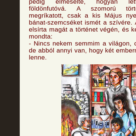
pedig elmesélte, hogyan lett
földönfutóvá. A szomorú tört
megríkatott, csak a kis Május ny
bánat-szemcséket ismét a szívére.
elsírta magát a történet végén, és k
mondta:
- Nincs nekem semmim a világon, 
de abból annyi van, hogy két ember
lenne.