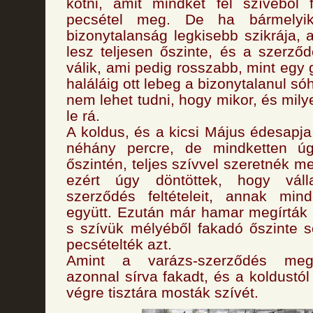
kötni, amit mindkét fél szívéből 
pecsétel meg. De ha bármelyi
bizonytalanság legkisebb szikrája,
lesz teljesen őszinte, és a szerző
válik, ami pedig rosszabb, mint egy
haláláig ott lebeg a bizonytalanul sóha
nem lehet tudni, hogy mikor, és mil
le rá.
A koldus, és a kicsi Május édesap
néhány percre, de mindketten úg
őszintén, teljes szívvel szeretnék me
ezért úgy döntöttek, hogy váll
szerződés feltételeit, annak min
együtt. Ezután már hamar megírták
s szívük mélyéből fakadó őszinte 
pecsételték azt.
Amint a varázs-szerződés megk
azonnal sírva fakadt, és a koldustó
végre tisztára mosták szívét.