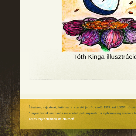
Tóth Kinga illusztráci
Írásaimat, rajzaimat, fotóimat a szerzői jogról szóló 1999. évi LXXVI. tör
"Terjesztésnek minősül a mű eredeti példányának... a nyilvánosság számára tö
Teljes terjedelemben itt letölthető.