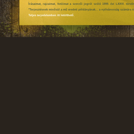
Írásaimat, rajzaimat, fotóimat a szerzői jogról szóló 1999. évi LXXVI. tör
"Terjesztésnek minősül a mű eredeti példányának... a nyilvánosság számára tö
Teljes terjedelemben itt letölthető.