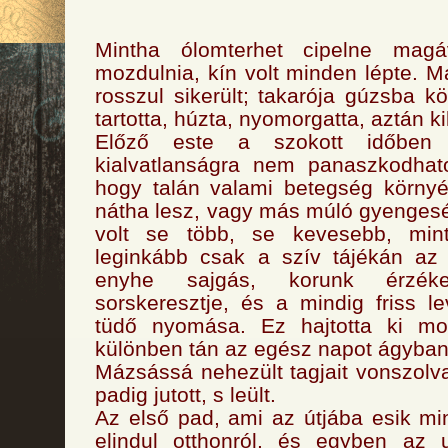
Mintha ólomterhet cipelne magá
mozdulnia, kín volt minden lépte. M
rosszul sikerült; takarója gúzsba k
tartotta, húzta, nyomorgatta, aztán ki
Előző este a szokott időben 
kialvatlanságra nem panaszkodhato
hogy talán valami betegség környé
nátha lesz, vagy más múló gyenges
volt se több, se kevesebb, mi
leginkább csak a szív tájékán az 
enyhe sajgás, korunk érzék
sorskeresztje, és a mindig friss 
tüdő nyomása. Ez hajtotta ki mo
különben tán az egész napot ágyban t
Mázsássá nehezült tagjait vonszolv
padig jutott, s leült.
Az első pad, ami az útjába esik m
elindul otthonról, és egyben az u