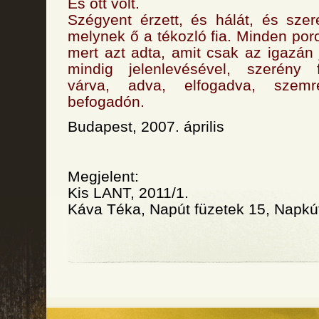
És ott volt.
Szégyent érzett, és hálát, és szer
melynek ő a tékozló fia. Minden porc
mert azt adta, amit csak az igazán 
mindig jelenlevésével, szerény f
várva, adva, elfogadva, szemr
befogadón.
Budapest, 2007. április
Megjelent:
Kis LANT, 2011/1.
Káva Téka, Napút füzetek 15, Napkú