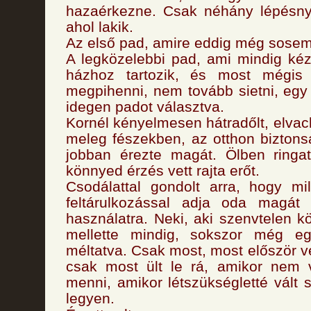
hazaérkezne. Csak néhány lépésnyi
ahol lakik.
Az első pad, amire eddig még sosem 
A legközelebbi pad, ami mindig kéz
házhoz tartozik, és most mégis 
megpihenni, nem tovább sietni, egy 
idegen padot választva.
Kornél kényelmesen hátradőlt, elvac
meleg fészekben, az otthon bizton
jobban érezte magát. Ölben ringato
könnyed érzés vett rajta erőt.
Csodálattal gondolt arra, hogy mi
feltárulkozással adja oda magát
használatra. Neki, aki szenvtelen k
mellette mindig, sokszor még eg
méltatva. Csak most, most először v
csak most ült le rá, amikor nem v
menni, amikor létszükségletté vált 
legyen.