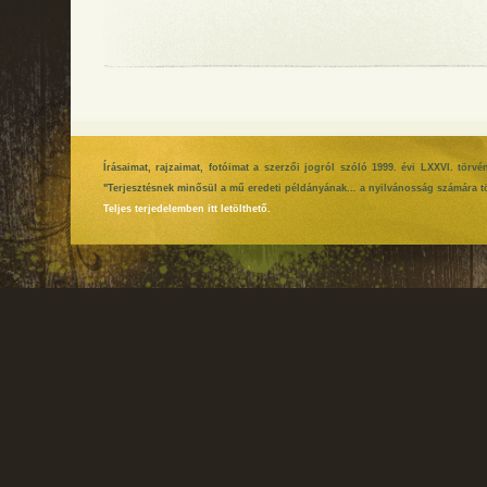
Írásaimat, rajzaimat, fotóimat a szerzői jogról szóló 1999. évi LXXVI. tör
"Terjesztésnek minősül a mű eredeti példányának... a nyilvánosság számára tö
Teljes terjedelemben itt letölthető.