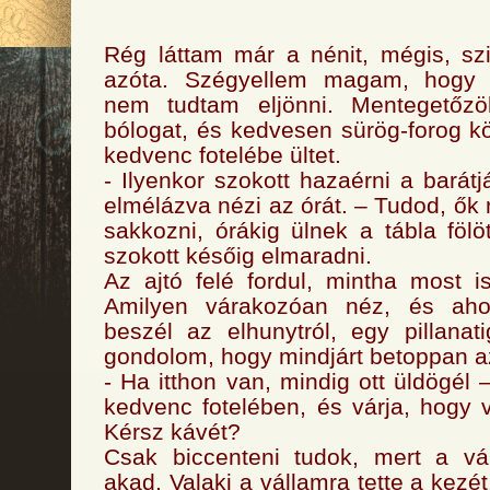
Rég láttam már a nénit, mégis, szin
azóta. Szégyellem magam, hogy f
nem tudtam eljönni. Mentegetőz
bólogat, és kedvesen sürög-forog kö
kedvenc fotelébe ültet.
- Ilyenkor szokott hazaérni a barát
elmélázva nézi az órát. – Tudod, ők
sakkozni, órákig ülnek a tábla fölö
szokott későig elmaradni.
Az ajtó felé fordul, mintha most i
Amilyen várakozóan néz, és aho
beszél az elhunytról, egy pillana
gondolom, hogy mindjárt betoppan az
- Ha itthon van, mindig ott üldögél 
kedvenc fotelében, és várja, hogy 
Kérsz kávét?
Csak biccenteni tudok, mert a v
akad. Valaki a vállamra tette a kezé