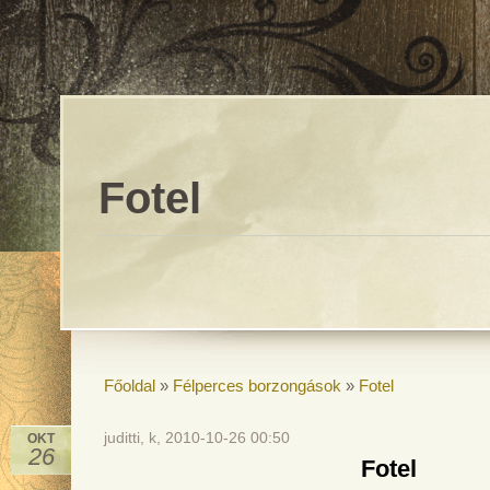
Fotel
Főoldal
»
Félperces borzongások
»
Fotel
juditti, k, 2010-10-26 00:50
OKT
26
Fotel