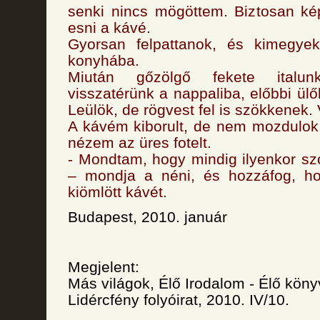
senki nincs mögöttem. Biztosan ké
esni a kávé.
Gyorsan felpattanok, és kimegye
konyhába.
Miután gőzölgő fekete italun
visszatérünk a nappaliba, előbbi ül
Leülök, de rögvest fel is szökkenek. 
A kávém kiborult, de nem mozdulok
nézem az üres fotelt.
- Mondtam, hogy mindig ilyenkor sz
– mondja a néni, és hozzáfog, hog
kiömlött kávét.
Budapest, 2010. január
Megjelent:
Más világok, Élő Irodalom - Élő köny
Lidércfény folyóirat, 2010. IV/10.