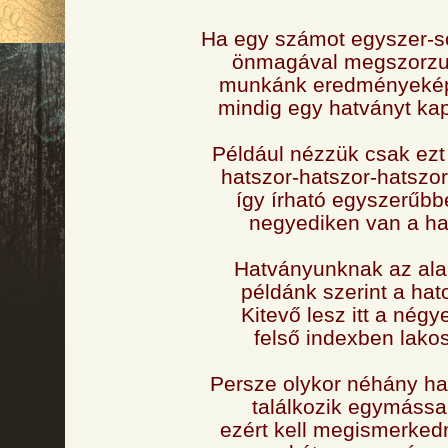
Ha egy számot egyszer-s
önmagával megszorzu
munkánk eredményeké
mindig egy hatványt ka
Például nézzük csak ezt
hatszor-hatszor-hatszor
így írható egyszerűbb
negyediken van a ha
Hatványunknak az ala
példánk szerint a hat
Kitevő lesz itt a négy
felső indexben lakos
Persze olykor néhány h
találkozik egymássa
ezért kell megismerke