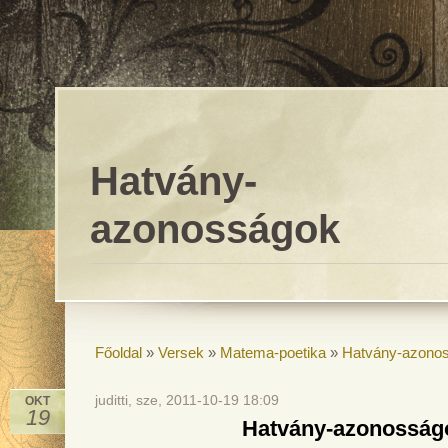
Hatvány-
azonosságok
Főoldal
»
Versek
»
Matema-poetika
»
Hatvány-azono
juditti, sze, 2011-10-19 18:09
OKT
19
Hatvány-azonosság