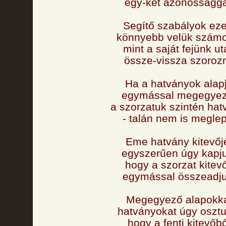
egy-két azonosságga
Segítő szabályok eze
könnyebb velük számo
mint a saját fejünk ut
össze-vissza szorozn
Ha a hatványok alap
egymással megegyez
a szorzatuk szintén hat
- talán nem is meglep
Eme hatvány kitevőj
egyszerűen úgy kapj
hogy a szorzat kitevő
egymással összeadju
Megegyező alapokk
hatványokat úgy osztu
hogy a fenti kitevőbő