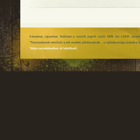
Írásaimat, rajzaimat, fotóimat a szerzői jogról szóló 1999. évi LXXVI. tör
"Terjesztésnek minősül a mű eredeti példányának... a nyilvánosság számára tö
Teljes terjedelemben itt letölthető.