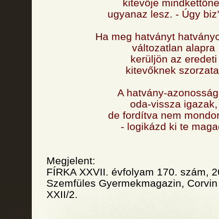
kitevője mindkettőn
ugyanaz lesz. - Úgy biz
Ha meg hatványt hatvány
változatlan alapra
kerüljön az eredeti
kitevőknek szorzata
A hatvány-azonossá
oda-vissza igazak,
de fordítva nem mondo
- logikázd ki te maga
Megjelent:
FÍRKA XXVII. évfolyam 170. szám, 2
Szemfüles Gyermekmagazin, Corvin 
XXII/2.