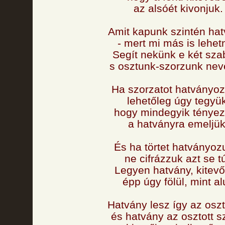
az alsóét kivonjuk.
Amit kapunk szintén hat
- mert mi más is lehet
Segít nekünk e két szab
s osztunk-szorzunk nev
Ha szorzatot hatványoz
lehetőleg úgy tegyük
hogy mindegyik tényez
a hatványra emeljük
És ha törtet hatványoz
ne cifrázzuk azt se tú
Legyen hatvány, kitevő
épp úgy fölül, mint al
Hatvány lesz így az osz
és hatvány az osztott 