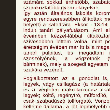
számára sokkal érthetőbb, szabat
szórakoztatóbb gyermeknyelvre.
Így aztán általános iskolás koro
egyre rendszeresebben állítottak 
helyett) a katedrára. Ekkor - 13-1
indult tanári pályafutásom. Ami e
éveimben kézzel-lábbal tiltakoz
szívesebben lettem volna, mint 
érettségim évében már itt is a maga o
tanári pulpitus, és megadta
szeszélyének, a végzetnek (
bárminek), mely a szegedi egyetem
szakára vezérelt.
Foglalkoztatott az a gondolat is
legyek, vagy csillagász (a határt
és a végtelen makrokozmosz csáb
legyek; költő, regényíró, műfordító
csak szabadúszó tollforgató. Vonzot
kelleme-dallama, a lét legmélyebb 