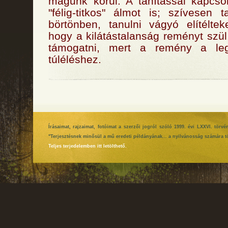
magunk körül. A tanítással kapcso
"félig-titkos" álmot is; szívesen 
börtönben, tanulni vágyó elítélte
hogy a kilátástalanság reményt szü
támogatni, mert a remény a le
túléléshez.
Írásaimat, rajzaimat, fotóimat a szerzői jogról szóló 1999. évi LXXVI. tör
"Terjesztésnek minősül a mű eredeti példányának... a nyilvánosság számára tö
Teljes terjedelemben itt letölthető.