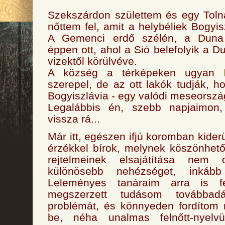
Szekszárdon születtem és egy Toln
nőttem fel, amit a helybéliek Bogyi
A Gemenci erdő szélén, a Duna p
éppen ott, ahol a Sió belefolyik a D
vizektől körülvéve.
A község a térképeken ugyan
szerepel, de az ott lakók tudják, h
Bogyiszlávia - egy valódi meseorszá
Legalábbis én, szebb napjaimon
vissza rá...
Már itt, egészen ifjú koromban kiderül
érzékkel bírok, melynek köszönhet
rejtelmeinek elsajátítása nem
különösebb nehézséget, inkább
Leleményes tanáraim arra is fel
megszerzett tudásom továbba
problémát, és könnyeden fordítom 
be, néha unalmas felnőtt-nyelvü