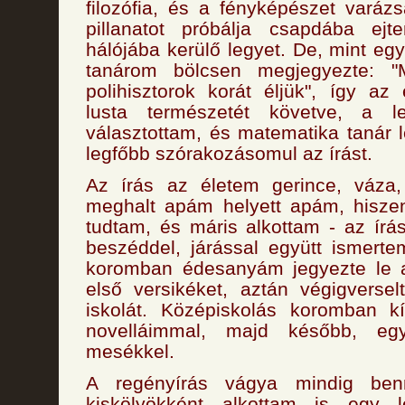
filozófia, és a fényképészet vará
pillanatot próbálja csapdába ej
hálójába kerülő legyet. De, mint eg
tanárom bölcsen megjegyezte:
polihisztorok korát éljük", így a
lusta természetét követve, a l
választottam, és matematika tanár 
legfőbb szórakozásomul az írást.
Az írás az életem gerince, váza
meghalt apám helyett apám, hisze
tudtam, és máris alkottam - az írá
beszéddel, járással együtt ismert
koromban édesanyám jegyezte le az
első versikéket, aztán végigverse
iskolát. Középiskolás koromban kí
novelláimmal, majd később, egy
mesékkel.
A regényírás vágya mindig ben
kiskölyökként alkottam is egy l