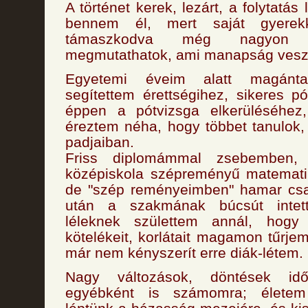
A történet kerek, lezárt, a folytatá
bennem él, mert saját gyerekk
támaszkodva még nagyon 
megmutathatok, ami manapság veszni
Egyetemi éveim alatt magántan
segítettem érettségihez, sikeres p
éppen a pótvizsga elkerüléséhez
éreztem néha, hogy többet tanulok
padjaiban.
Friss diplomámmal zsebemben, 
középiskola szépreményű matematik
de "szép reményeimben" hamar csa
után a szakmának búcsút intet
léleknek születtem annál, hog
kötelékeit, korlátait magamon tűrje
már nem kényszerít erre diák-létem.
Nagy változások, döntések id
egyébként is számomra; életem