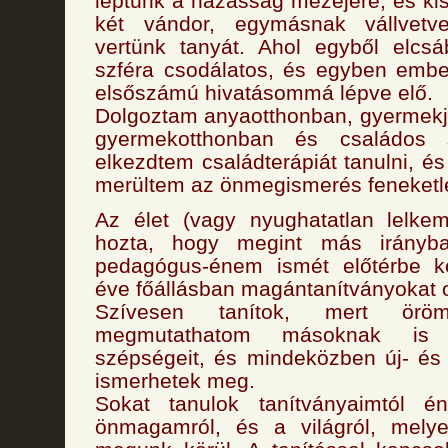
léptünk a házasság mezejére, és kis
két vándor, egymásnak vállvetv
vertünk tanyát. Ahol egyből elcsáb
szféra csodálatos, és egyben ember
elsőszámú hivatásommá lépve elő.
Dolgoztam anyaotthonban, gyermekjól
gyermekotthonban és családos 
elkezdtem családterápiát tanulni, é
merültem az önmegismerés feneketle
Az élet (vagy nyughatatlan lelk
hozta, hogy megint más irányba
pedagógus-énem ismét előtérbe k
éve főállásban magántanítványokat o
Szívesen tanítok, mert ör
megmutathatom másoknak is
szépségeit, és mindeközben új- és
ismerhetek meg.
Sokat tanulok tanítványaimtól é
önmagamról, és a világról, melye