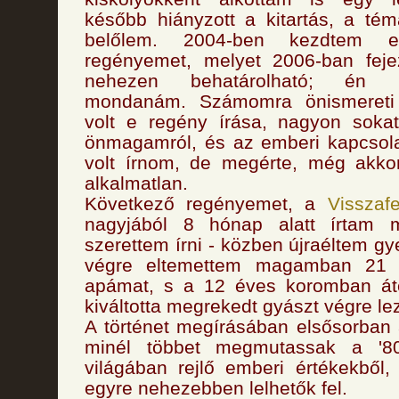
később hiányzott a kitartás, a té
belőlem. 2004-ben kezdtem e
regényemet, melyet 2006-ban fej
nehezen behatárolható; én psz
mondanám. Számomra önismereti
volt e regény írása, nagyon sokat
önmagamról, és az emberi kapcsola
volt írnom, de megérte, még akkor
alkalmatlan.
Következő regényemet, a
Visszaf
nagyjából 8 hónap alatt írtam
szerettem írni - közben újraéltem g
végre eltemettem magamban 21 é
apámat, s a 12 éves koromban áté
kiváltotta megrekedt gyászt végre le
A történet megírásában elsősorban a
minél többet megmutassak a '80
világában rejlő emberi értékekből
egyre nehezebben lelhetők fel.