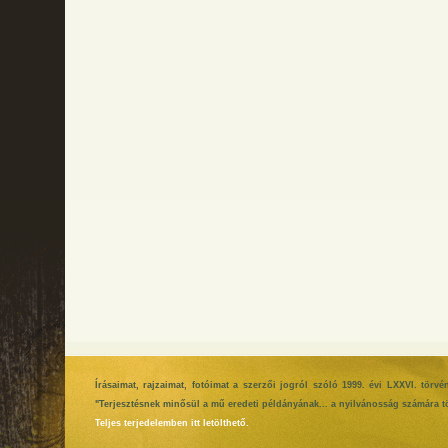
Írásaimat, rajzaimat, fotóimat a szerzői jogról szóló 1999. évi LXXVI. tör
"Terjesztésnek minősül a mű eredeti példányának... a nyilvánosság számára tö
Teljes terjedelemben itt letölthető.