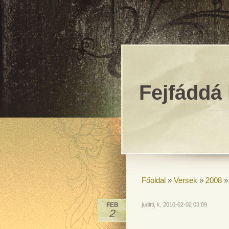
Fejfáddá 
Főoldal
»
Versek
»
2008
FEB
juditti, k, 2010-02-02 03:09
2