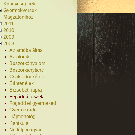
Könnycseppek
Gyermekversek
Magzatomhoz
2011
2010
2009
2008
Az amőba álma
Az ötödik
Boszorkányálom
Boszorkánytánc
Csak adni kérek
Érintenélek
Erzsébet napra
Fejfáddá leszek
Fogadd el gyermeked
Gyermek-idő
Hájmonológ
Kánikula
Ne félj, magyar!