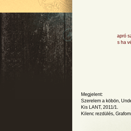
apró s
s ha v
Megjelent:
Szerelem a köbön, Unde
Kis LANT, 2011/1.
Kilenc rezdülés, Grafom