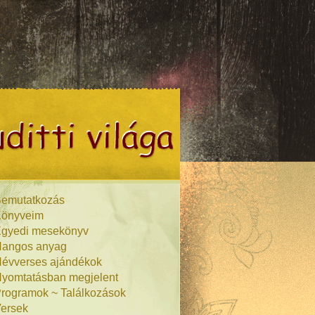
emutatkozás
önyveim
gyedi mesekönyv
angos anyag
évverses ajándékok
yomtatásban megjelent
rogramok ~ Találkozások
ersek