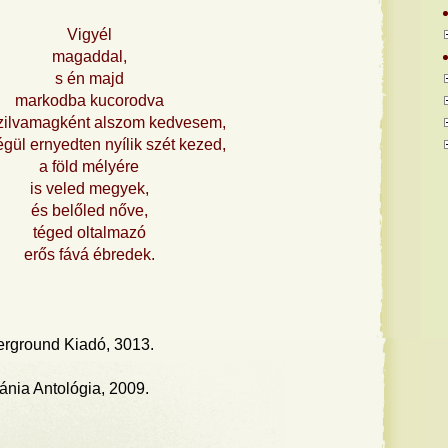
Vigyél
magaddal,
s én majd
markodba kucorodva
zilvamagként alszom kedvesem,
égül ernyedten nyílik szét kezed,
a föld mélyére
is veled megyek,
és belőled nőve,
téged oltalmazó
erős fává ébredek.
rground Kiadó, 3013.
ánia Antológia, 2009.