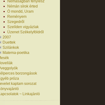
Némaságban fénylesz
Némán sírok érted
Ó mondd, Uram
Reményem
Szegedről
Szelíden vigyázlak
Üzenet Székelyföldről
2007
Duettek
Szilánkok
Matema-poetika
Mesék
ovellák
veggolyók
élperces borzongások
gyéb próza
evelet kaptam sorozat
önyvajánló
apcsolatok ~ Linkajánló