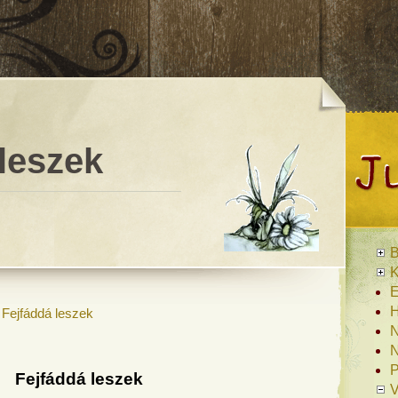
leszek
B
K
E
H
»
Fejfáddá leszek
N
N
P
Fejfáddá leszek
V