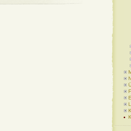
N
Ü
F
E
L
K
K