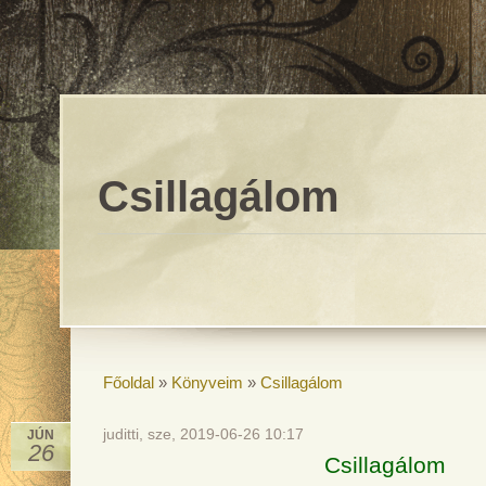
Csillagálom
Főoldal
»
Könyveim
»
Csillagálom
juditti, sze, 2019-06-26 10:17
JÚN
26
Csillagálom