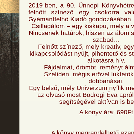
2019-ben, a 90. Ünnepi Könyvhétre
felnőtt színező egy csokorra va
Gyémántfelhő Kiadó gondozásában.
Csillagálom – egy kiskapu, mely a v
Nincsenek határok, hiszen az álom 
szabad…
Felnőtt színező, mely kreatív, egy
kikapcsolódást nyújt, pihentető és s
alkotásra hív.
Fájdalmat, örömöt, reményt ál
Szelíden, mégis erővel lüktetők
dobbanásai.
Egy belső, mély Univerzum nyílik me
az olvasó most Bodrogi Éva apról
segítségével aktívan is be
A könyv ára: 690Ft
A könyv megrendelhető ezen