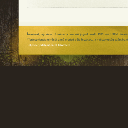
Írásaimat, rajzaimat, fotóimat a szerzői jogról szóló 1999. évi LXXVI. tör
"Terjesztésnek minősül a mű eredeti példányának... a nyilvánosság számára tö
Teljes terjedelemben itt letölthető.