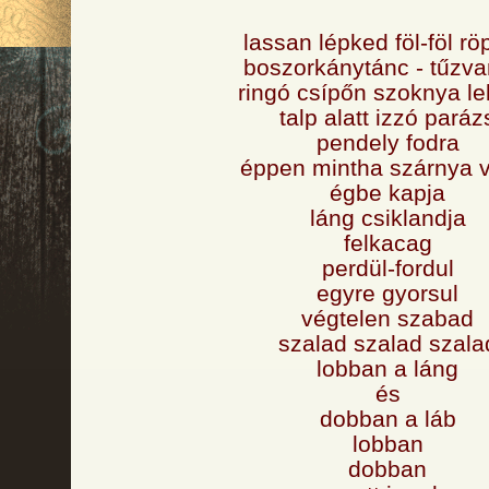
lassan lépked föl-föl r
boszorkánytánc - tűzva
ringó csípőn szoknya l
talp alatt izzó paráz
pendely fodra
éppen mintha szárnya 
égbe kapja
láng csiklandja
felkacag
perdül-fordul
egyre gyorsul
végtelen szabad
szalad szalad szala
lobban a láng
és
dobban a láb
lobban
dobban