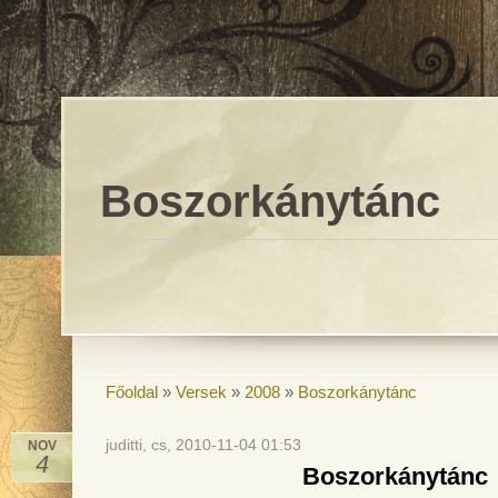
Boszorkánytánc
Főoldal
»
Versek
»
2008
»
Boszorkánytánc
juditti, cs, 2010-11-04 01:53
NOV
4
Boszorkánytánc