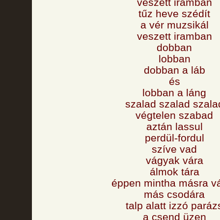
veszett iramban
tűz heve szédít
a vér muzsikál
veszett iramban
dobban
lobban
dobban a láb
és
lobban a láng
szalad szalad szala
végtelen szabad
aztán lassul
perdül-fordul
szíve vad
vágyak vára
álmok tára
éppen mintha másra v
más csodára
talp alatt izzó paráz
a csend üzen