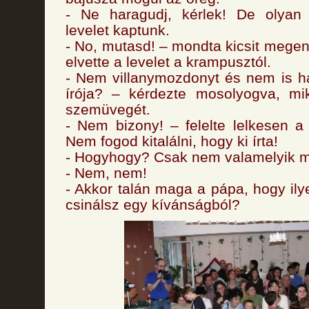
- Ne haragudj, kérlek! De olyan
levelet kaptunk.
- No, mutasd! – mondta kicsit megen
elvette a levelet a krampusztól.
- Nem villanymozdonyt és nem is h
írója? – kérdezte mosolyogva, mik
szemüvegét.
- Nem bizony! – felelte lelkesen a 
Nem fogod kitalálni, hogy ki írta!
- Hogyhogy? Csak nem valamelyik m
- Nem, nem!
- Akkor talán maga a pápa, hogy ily
csinálsz egy kívánságból?