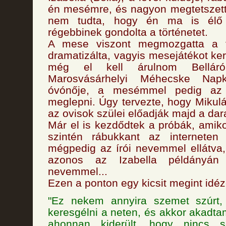
én mesémre, és nagyon megtetszett 
nem tudta, hogy én ma is élő 
régebbinek gondolta a történetet.
A mese viszont megmozgatta a fa
dramatizálta, vagyis mesejátékot kere
még el kell árulnom Bellá
Marosvásárhelyi Méhecske Napk
óvónője, a mesémmel pedig az 
meglepni. Úgy tervezte, hogy Mikul
az ovisok szülei előadják majd a dar
Már el is kezdődtek a próbák, amik
szintén rábukkant az interneten
mégpedig az írói nevemmel ellátva
azonos az Izabella példányán 
nevemmel...
Ezen a ponton egy kicsit megint idéz
"Ez nekem annyira szemet szúrt,
keresgélni a neten, és akkor akadta
ahonnan kiderült, hogy nincs 