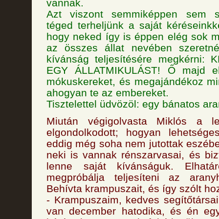
vannak.
Azt viszont semmiképpen sem s
téged terheljünk a saját kéréseinkk
hogy neked így is éppen elég sok 
az összes állat nevében szeretné
kívánság teljesítésére megkérni
EGY ÁLLATMIKULÁST! Ő majd e
mókuskereket, és megajándékoz min
ahogyan te az embereket.
Tisztelettel üdvözöl: egy bánatos ar
Miután végigolvasta Miklós a le
elgondolkodott; hogyan lehetség
eddig még soha nem jutottak eszébe 
neki is vannak rénszarvasai, és bi
lenne saját kívánságuk. Elhatá
megpróbálja teljesíteni az arany
Behívta krampuszait, és így szólt ho
- Krampuszaim, kedves segítőtársa
van december hatodika, és én eg