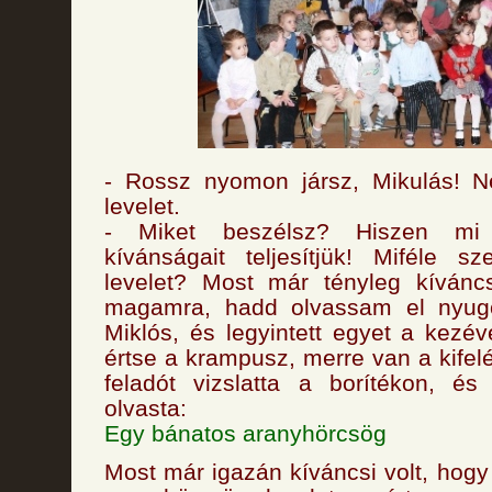
- Rossz nyomon jársz, Mikulás! 
levelet.
- Miket beszélsz? Hiszen mi
kívánságait teljesítjük! Miféle s
levelet? Most már tényleg kívánc
magamra, hadd olvassam el nyug
Miklós, és legyintett egyet a kezév
értse a krampusz, merre van a kifel
feladót vizslatta a borítékon, é
olvasta:
Egy bánatos aranyhörcsög
Most már igazán kíváncsi volt, hogy 