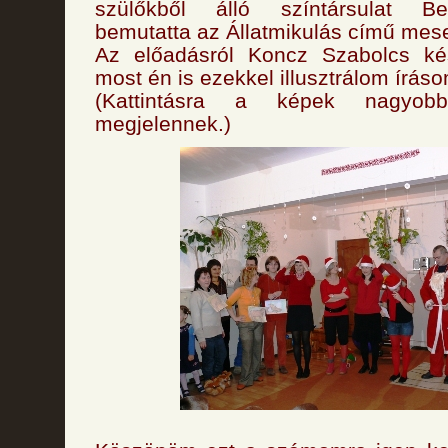
szülőkből álló színtársulat Be
bemutatta az Állatmikulás című mese
Az előadásról Koncz Szabolcs kész
most én is ezekkel illusztrálom íráso
(Kattintásra a képek nagyob
megjelennek.)