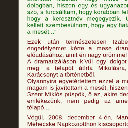
dologban, hiszen egy és ugyanazo
szó, s furcsálltam, hogy korábban f
hogy a keresztnév megegyezik. 
kellett szembesülnöm, hogy egy fiat
a mesét..."
Ezek után természetesen Izabe
engedélyemet kérte a mese dram
előadásához, amit én nagy örömmel
A dramatizáláson kívül egy dolgot
meg: a télapót átírta Mikulásra
Karácsonyt a történetből.
Olyannyira egyetértettem ezzel a m
magam is javítottam a mesét, hiszen
Szent Miklós püspök, ő az, akire d
emlékezünk, nem pedig az amer
télapó...
Végül, 2008. december 4-én, Mar
Méhecske Napköziotthon kiscsoportos