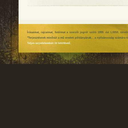
Írásaimat, rajzaimat, fotóimat a szerzői jogról szóló 1999. évi LXXVI. tör
"Terjesztésnek minősül a mű eredeti példányának... a nyilvánosság számára tö
Teljes terjedelemben itt letölthető.