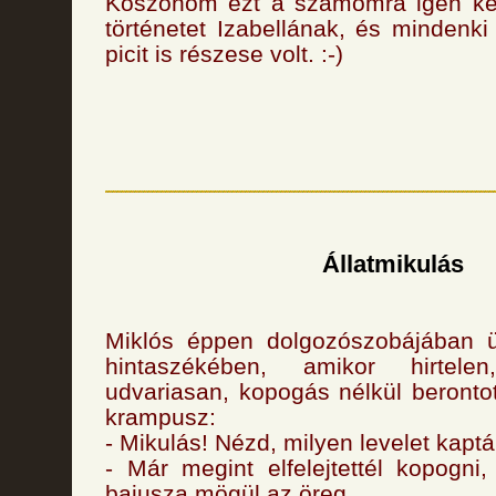
Köszönöm ezt a számomra igen ke
történetet Izabellának, és mindenk
picit is részese volt. :-)
Állatmikulás
Miklós éppen dolgozószobájában ü
hintaszékében, amikor hirte
udvariasan, kopogás nélkül beronto
krampusz:
- Mikulás! Nézd, milyen levelet kaptá
- Már megint elfelejtettél kopogni
bajusza mögül az öreg.