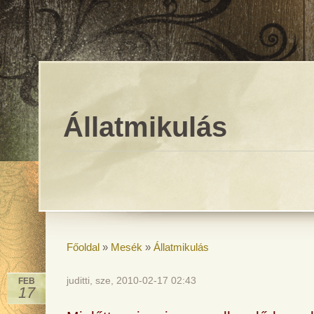
Állatmikulás
Főoldal
»
Mesék
»
Állatmikulás
juditti, sze, 2010-02-17 02:43
FEB
17