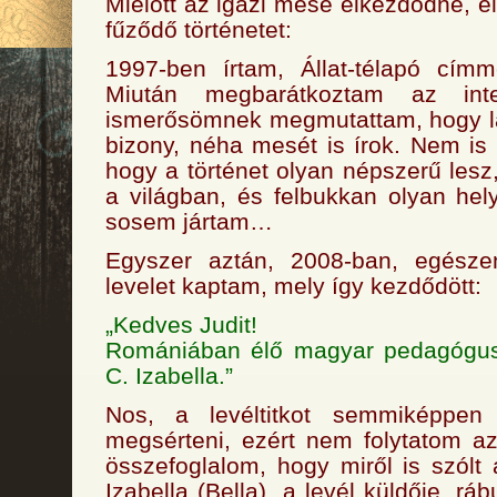
Mielőtt az igazi mese elkezdődne,
fűződő történetet:
1997-ben írtam, Állat-télapó cím
Miután megbarátkoztam az inte
ismerősömnek megmutattam, hogy lám
bizony, néha mesét is írok. Nem is
hogy a történet olyan népszerű lesz
a világban, és felbukkan olyan hel
sosem jártam…
Egyszer aztán, 2008-ban, egésze
levelet kaptam, mely így kezdődött:
„Kedves Judit!
Romániában élő magyar pedagógu
C. Izabella.”
Nos, a levéltitkot semmiképpe
megsérteni, ezért nem folytatom az
összefoglalom, hogy miről is szólt
Izabella (Bella), a levél küldője, rá