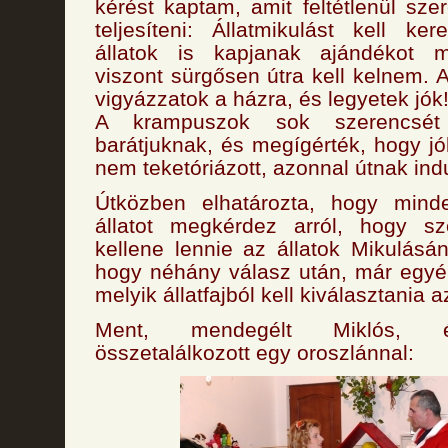
kérést kaptam, amit feltétlenül sze
teljesíteni: Állatmikulást kell k
állatok is kapjanak ajándékot m
viszont sürgősen útra kell kelnem. 
vigyázzatok a házra, és legyetek jók
A krampuszok sok szerencsét
barátjuknak, és megígérték, hogy jó
nem teketóriázott, azonnal útnak indu
Útközben elhatározta, hogy mind
állatot megkérdez arról, hogy sz
kellene lennie az állatok Mikulásán
hogy néhány válasz után, már egyé
melyik állatfajból kell kiválasztania a
Ment, mendegélt Miklós, 
összetalálkozott egy oroszlánnal: