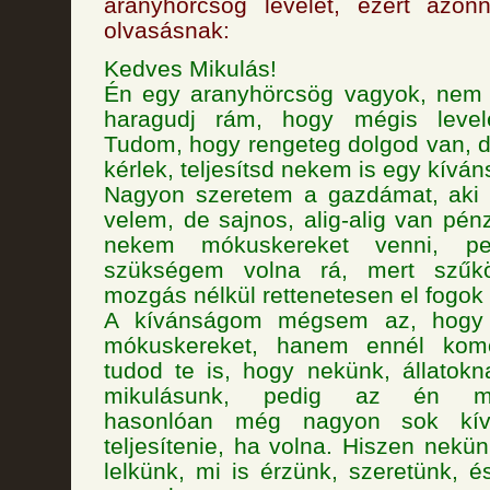
aranyhörcsög levelet, ezért azonn
olvasásnak:
Kedves Mikulás!
Én egy aranyhörcsög vagyok, nem
haragudj rám, hogy mégis level
Tudom, hogy rengeteg dolgod van, 
kérlek, teljesítsd nekem is egy kívá
Nagyon szeretem a gazdámat, aki 
velem, de sajnos, alig-alig van pén
nekem mókuskereket venni, p
szükségem volna rá, mert szűk
mozgás nélkül rettenetesen el fogok 
A kívánságom mégsem az, hogy
mókuskereket, hanem ennél komo
tudod te is, hogy nekünk, állatokn
mikulásunk, pedig az én mó
hasonlóan még nagyon sok kívá
teljesítenie, ha volna. Hiszen nekü
lelkünk, mi is érzünk, szeretünk, é