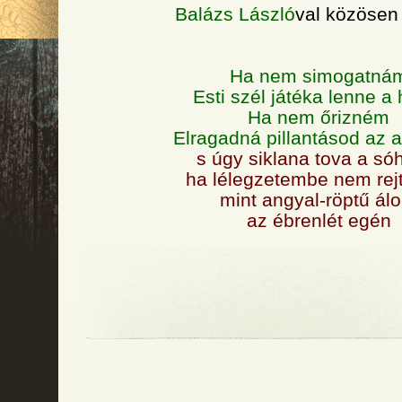
Balázs László
val közösen 
Ha nem simogatná
Esti szél játéka lenne a
Ha nem őrizném
Elragadná pillantásod az 
s úgy siklana tova a só
ha lélegzetembe nem re
mint angyal-röptű ál
az ébrenlét egén