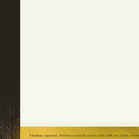
Írásaimat, rajzaimat, fotóimat a szerzői jogról szóló 1999. évi LXXVI. tör