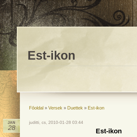
Est-ikon
Főoldal
»
Versek
»
Duettek
»
Est-ikon
juditti, cs, 2010-01-28 03:44
JAN
28
Est-ikon