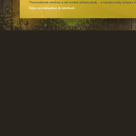
"Terjesztésnek minősül a mű eredeti példányának... a nyilvánosság számára tö
Teljes terjedelemben itt letölthető.