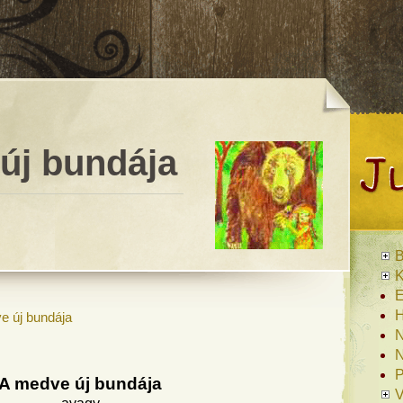
új bundája
B
K
E
H
e új bundája
N
N
P
A medve új bundája
V