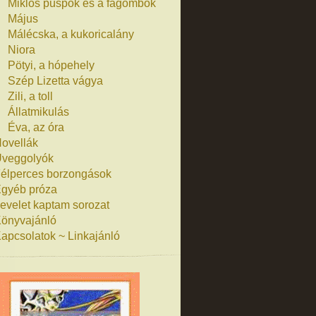
Miklós püspök és a fagombok
Május
Málécska, a kukoricalány
Niora
Pötyi, a hópehely
Szép Lizetta vágya
Zili, a toll
Állatmikulás
Éva, az óra
ovellák
veggolyók
élperces borzongások
gyéb próza
evelet kaptam sorozat
önyvajánló
apcsolatok ~ Linkajánló