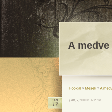
A medve 
Főoldal
»
Mesék
»
A medv
JAN
juditti, v, 2010-01-17 23:38
17