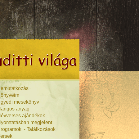
emutatkozás
önyveim
gyedi mesekönyv
angos anyag
évverses ajándékok
yomtatásban megjelent
rogramok ~ Találkozások
ersek