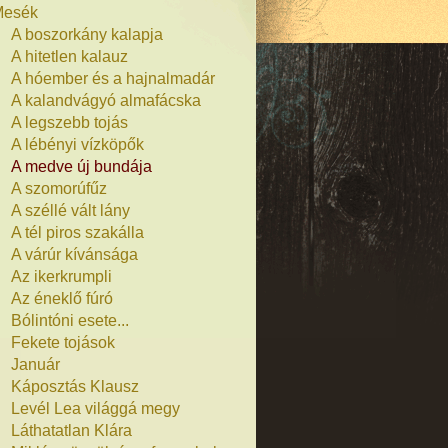
Mesék
A boszorkány kalapja
A hitetlen kalauz
A hóember és a hajnalmadár
A kalandvágyó almafácska
A legszebb tojás
A lébényi vízköpők
A medve új bundája
A szomorúfűz
A széllé vált lány
A tél piros szakálla
A várúr kívánsága
Az ikerkrumpli
Az éneklő fúró
Bólintóni esete...
Fekete tojások
Január
Káposztás Klausz
Levél Lea világgá megy
Láthatatlan Klára