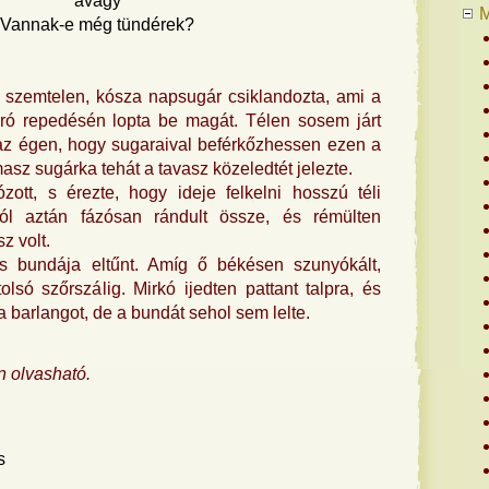
avagy
Vannak-e még tündérek?
szemtelen, kósza napsugár csiklandozta, ami a
ró repedésén lopta be magát. Télen sosem járt
z égen, hogy sugaraival beférkőzhessen ezen a
masz sugárka tehát a tavasz közeledtét jelezte.
ott, s érezte, hogy ideje felkelni hosszú téli
ól aztán fázósan rándult össze, és rémülten
z volt.
s bundája eltűnt. Amíg ő békésen szunyókált,
olsó szőrszálig. Mirkó ijedten pattant talpra, és
 a barlangot, de a bundát sehol sem lelte.
n olvasható.
s