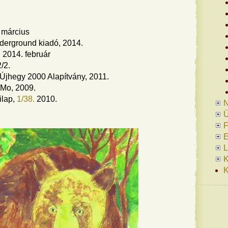
. március
erground kiadó, 2014.
 2014. február
/2.
Újhegy 2000 Alapítvány, 2011.
 Mo, 2009.
ilap,
1/38.
2010.
N
Ü
F
E
L
K
K