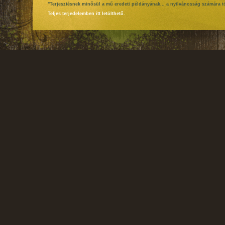
"Terjesztésnek minősül a mű eredeti példányának... a nyilvánosság számára tö
Teljes terjedelemben itt letölthető.