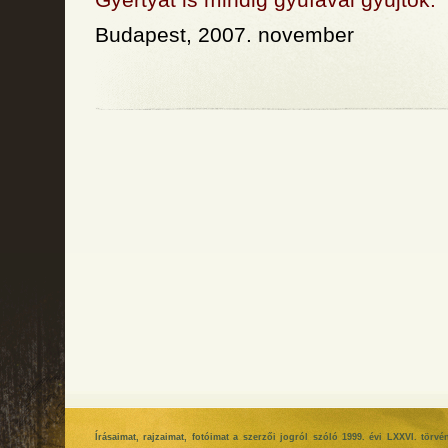
Budapest, 2007. november
Írásaimat, rajzaimat, fotóimat a szerzői jogról szóló 1999. évi LXXVI. tör