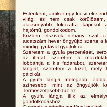
Esténként, amikor egy kicsit elcsen
világ, és nem csak körülöttem
alacsonyabb fokozatra kapcsol
hajtómű, gondolkodom.
Közben elszívok néhány szál cig
tucatszám hever öngyújtó szerte a l
mindig gyufával gyújtok rá.
Szeretem a gyufa percenését, serc
az illatát, szeretem a mozdulat
lobbantja a kis fadarabot, szeret
lángját, szeretem a tüzet, mely
pálcikát.
A gyufa lángja melegebb, élőbb,
színesebb, mint az öngyújtók ké
Természetesebb tűz ez.
A gyufa lángja illik az elmélyü
gondolkodáshoz.
Gyertyát is mindig gyufával gyújtok.