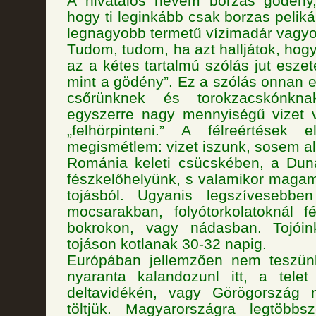
A hivatalos nevem borzas gödény
hogy ti leginkább csak borzas pelik
legnagyobb termetű vízimadár vagyo
Tudom, tudom, ha azt halljátok, hog
az a kétes tartalmú szólás jut eszet
mint a gödény”. Ez a szólás onnan 
csőrünknek és torokzacskónkna
egyszerre nagy mennyiségű vizet
„felhörpinteni.” A félreértések e
megismétlem: vizet iszunk, sosem a
Románia keleti csücskében, a Dun
fészkelőhelyünk, s valamikor magam 
tojásból. Ugyanis legszívesebben
mocsarakban, folyótorkolatoknál f
bokrokon, vagy nádasban. Tojóin
tojáson kotlanak 30-32 napig.
Európában jellemzően nem teszün
nyaranta kalandozunl itt, a telet
deltavidékén, vagy Görögország ny
töltjük. Magyarországra legtöbb