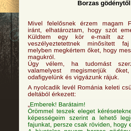
Borzas gödénytől
Mivel felelősnek érzem magam Fö
iránt, elhatároztam, hogy szót em
Küldtem egy kör e-mailt az ö
veszélyeztetettnek minősített faj
melyben megkértem őket, hogy mesé
magukról.
Úgy vélem, ha tudomást szer
valamelyest megismerjük őket
odafigyelünk és vigyázunk rájuk.
A nyolcadik levél Románia keleti cs
deltából érkezett:
„
Emberek! Barátaim!
Örömmel teszek eleget kérésetekn
képességeim szerint a lehető leg
fajunkat, persze csak röviden, hogy e