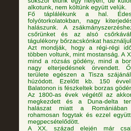
sokszor élünk egy helyen, de külö
alkotunk, nem költünk együtt velük.
Fő táplálékunk a hal. Édesv
folyótorkolatokban, nagy kiterje
halászunk. A zsákmányszerzésh
csőrünket és az alsó csőrkává
tágulékony bőrzacskónkat használju
Azt mondják, hogy a régi-régi i
többen voltunk, mint mostanság. A 
mind a rózsás gödény, mind a bo
nagy elterjedésnek örvendett. Ő
területe egészen a Tisza szájáná
húzódott. Ezelőtt kb. 150 évv
Balatonon is fészkeltek borzas gödé
Az 1800-as évek végétől az akkort
megkezdett és a Duna-delta terü
halászat miatt a Romániában 
rohamosan fogytak és ezzel együtt
megpecsételődött.
A XX. század elején már csa