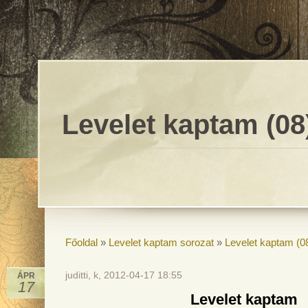
Levelet kaptam (08
Főoldal
»
Levelet kaptam sorozat
»
Levelet kaptam (0
juditti, k, 2012-04-17 18:55
ÁPR
17
Levelet kaptam