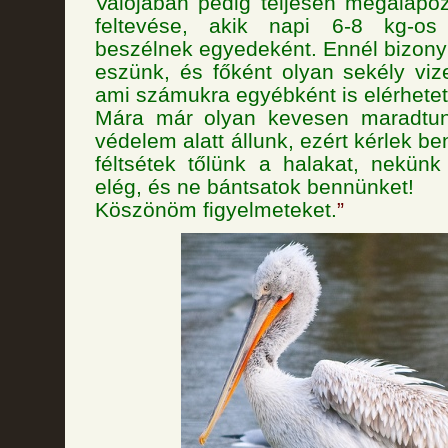
Valójában pedig teljesen megalapo
feltevése, akik napi 6-8 kg-os 
beszélnek egyedeként. Ennél bizony
eszünk, és főként olyan sekély vi
ami számukra egyébként is elérhetetl
Mára már olyan kevesen maradtun
védelem alatt állunk, ezért kérlek b
féltsétek tőlünk a halakat, nekünk 
elég, és ne bántsatok bennünket!
Köszönöm figyelmeteket.
”