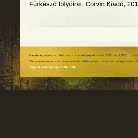
Fürkésző folyóirat, Corvin Kiadó, 2012
Írásaimat, rajzaimat, fotóimat a szerzői jogról szóló 1999. évi LXXVI. tör
"Terjesztésnek minősül a mű eredeti példányának... a nyilvánosság számára tö
Teljes terjedelemben itt letölthető.