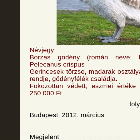
Névjegy:
Borzas gödény (román neve: P
Pelecanus crispus
Gerincesek törzse, madarak osztál
rendje, gödényfélék családja.
Fokozottan védett, eszmei értéke
250 000 Ft.
fol
Budapest, 2012. március
Megjelent: