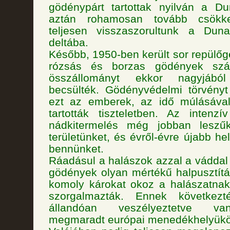
gödénypárt tartottak nyilván a Du
aztán rohamosan tovább csökk
teljesen visszaszorultunk a Dun
deltába.
Később, 1950-ben került sor repülőg
rózsás és borzas gödények szá
összállományt ekkor nagyjáb
becsülték. Gödényvédelmi törvényt
ezt az emberek, az idő múlásáva
tartották tiszteletben. Az intenz
nádkitermelés még jobban leszűkít
területünket, és évről-évre újabb hely
bennünket.
Ráadásul a halászok azzal a váddal 
gödények olyan mértékű halpusztít
komoly károkat okoz a halászatnak,
szorgalmazták. Ennek következt
állandóan veszélyeztetve va
megmaradt európai menedékhelyükö