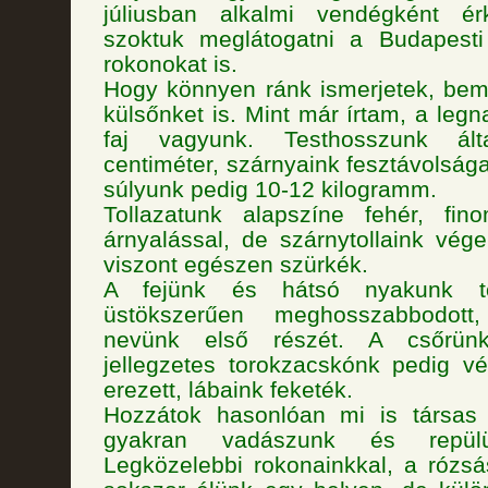
júliusban alkalmi vendégként ér
szoktuk meglátogatni a Budapesti 
rokonokat is.
Hogy könnyen ránk ismerjetek, bem
külsőnket is. Mint már írtam, a leg
faj vagyunk. Testhosszunk ált
centiméter, szárnyaink fesztávolsága
súlyunk pedig 10-12 kilogramm.
Tollazatunk alapszíne fehér, fin
árnyalással, de szárnytollaink vége
viszont egészen szürkék.
A fejünk és hátsó nyakunk tol
üstökszerűen meghosszabbodott
nevünk első részét. A csőrünk
jellegzetes torokzacskónk pedig v
erezett, lábaink feketék.
Hozzátok hasonlóan mi is társas
gyakran vadászunk és repülü
Legközelebbi rokonainkkal, a rózs