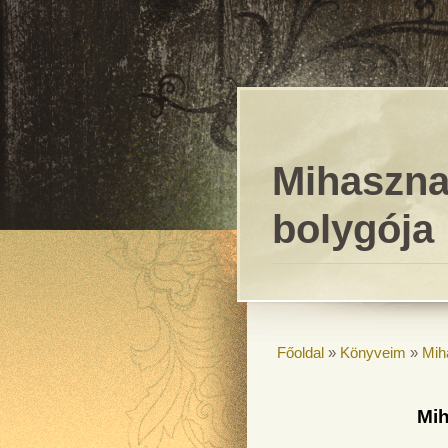
Mihaszna
bolygója
Főoldal
»
Könyveim
»
Mih
Mih