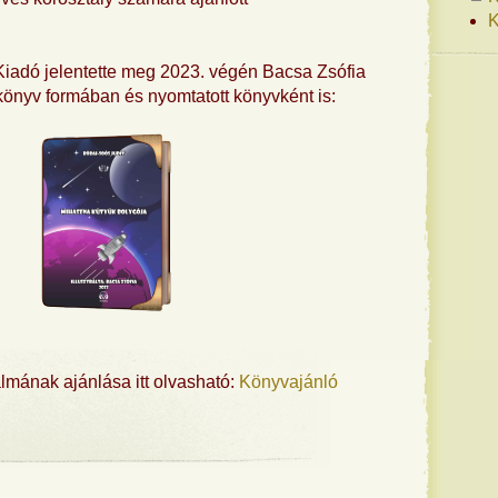
K
iadó jelentette meg 2023. végén Bacsa Zsófia
e-könyv formában és nyomtatott könyvként is:
lmának ajánlása itt olvasható:
Könyvajánló