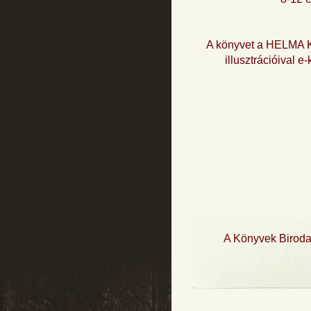
A könyvet a HELMA K
illusztrációival 
A Könyvek Biroda