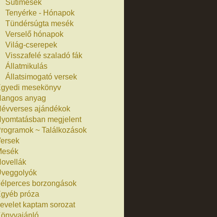
Sütimesék
Tenyérke - Hónapok
Tündérsúgta mesék
Verselő hónapok
Világ-cserepek
Visszafelé szaladó fák
Állatmikulás
Állatsimogató versek
gyedi mesekönyv
angos anyag
évverses ajándékok
yomtatásban megjelent
rogramok ~ Találkozások
ersek
Mesék
ovellák
veggolyók
élperces borzongások
gyéb próza
evelet kaptam sorozat
önyvajánló