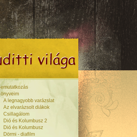
emutatkozás
önyveim
A legnagyobb varázslat
Az elvarázsolt diákok
Csillagálom
Dió és Kolumbusz 2
Dió és Kolumbusz
Dörmi - diafilm