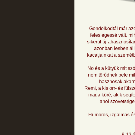
Gondolkodtál már azon
feleslegessé vált, m
sikerül újrahasznosíta
azonban lesben áll,
kacatjainkat a szemétb
No és a kütyük mit sz
nem törődnek bele mi
hasznosak akarna
Remi, a kis orr- és fülsz
maga köré, akik segít
ahol szövetségese
Humoros, izgalmas és
8-12 é