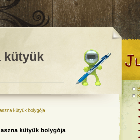
 kütyük
B
K
aszna kütyük bolygója
aszna kütyük bolygója