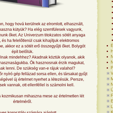
, hogy hová kerülnek az elromlott, elhasznált,
ihaszna kütyük? Ha elég szemfülesek vagyunk,
nunk őket. Az Univerzum titokzatos sötét anyaga
 és ha felelőtlenül csak kihajítjuk elektromos
E
e, akkor ez a sötét erő összegyűjti őket. Bolygót
H
épít belőlük.
N
ólnak mindehhez? Akadnak köztük olyanok, akik
N
hasznaságukba. Ők hasznosnak érzik magukat,
P
k lenni. De szükség van-e rájuk valahol?
V
őr nyíró gép fellázad sorsa ellen, és társakat gyűjt
ségével új értelmet nyerhet a létezésük. Persze,
N
k vannak, ott ellenféllel is számolni kell.
Ü
F
 kozmikusan mihaszna mese az értelmetlen lét
E
értelméről.
L
K
ves korosztály számára ajánlott