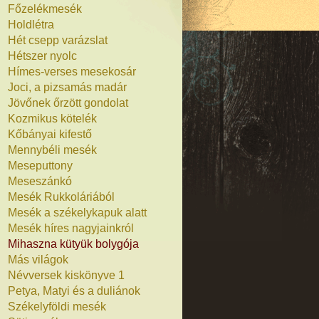
Főzelékmesék
Holdlétra
Hét csepp varázslat
Hétszer nyolc
Hímes-verses mesekosár
Joci, a pizsamás madár
Jövőnek őrzött gondolat
Kozmikus kötelék
Kőbányai kifestő
Mennybéli mesék
Meseputtony
Meseszánkó
Mesék Rukkoláriából
Mesék a székelykapuk alatt
Mesék híres nagyjainkról
Mihaszna kütyük bolygója
Más világok
Névversek kiskönyve 1
Petya, Matyi és a duliánok
Székelyföldi mesék