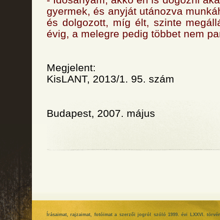
gyermek, és anyját utánozva munkáho
és dolgozott, míg élt, szinte megál
évig, a melegre pedig többet nem p
Megjelent:
KisLANT, 2013/1. 95. szám
Budapest, 2007. május
Írásaimat, rajzaimat, fotóimat a szerzői jogról szóló 1999. évi LXXVI. tör