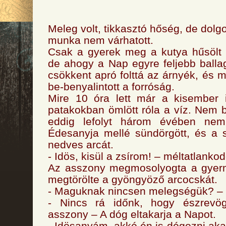
Meleg volt, tikkasztó hőség, de dolgoz
munka nem várhatott.
Csak a gyerek meg a kutya hűsölt 
de ahogy a Nap egyre feljebb balla
csökkent apró folttá az árnyék, és mé
be-benyalintott a forróság.
Mire 10 óra lett már a kisember 
patakokban ömlött róla a víz. Nem b
eddig lefolyt három évében nem
Édesanyja mellé sündörgött, és a 
nedves arcát.
- Idös, kisül a zsírom! – méltatlanko
Az asszony megmosolyogta a gyer
megtörölte a gyöngyöző arcocskát.
- Maguknak nincsen melegségük? – k
- Nincs rá időnk, hogy észrevög
asszony – A dóg eltakarja a Napot.
- Idösanyám, akkó én is dógozni akar