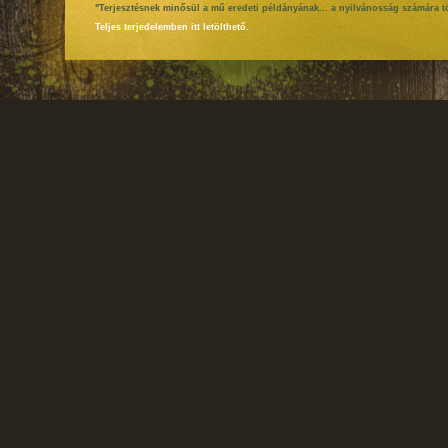
"Terjesztésnek minősül a mű eredeti példányának... a nyilvánosság számára tö
Teljes terjedelemben itt letölthető.