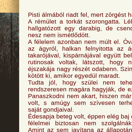
Pisti álmából riadt fel, mert zörgést ha
A rémület a torkát szorongatta. Lél
hallgatózott egy darabig, de csen
nesz nem ismétlődött.
A félelem azonban nem múlt el. Óv
az ágyról, halkan felnyitotta az 
takarójával, kispárnájával együtt be
rutinosak voltak, látszott, hogy 
éjszakája nagy részét odabenn. Szint
kötött ki, amikor egyedül maradt.
Tudta jól, hogy szülei nem tehe
rendszeresen magára hagyják, de ezz
Panaszkodni nem akart, hiszen már
volt, s amúgy sem szívesen terhel
saját gondjaival.
Édesapja beteg volt, éppen elég baj 
félelmei biztosan nem szolgálná
Amint az sem javítana az állapotá