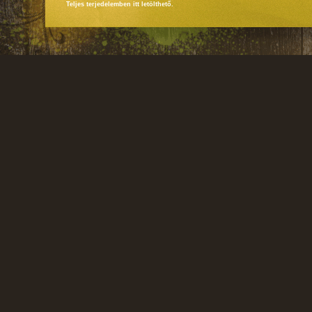
Teljes terjedelemben itt letölthető.