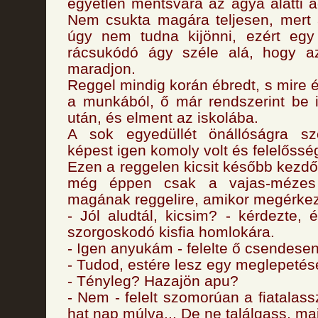
egyetlen mentsvára az ágya alatti á
Nem csukta magára teljesen, mert at
úgy nem tudna kijönni, ezért egy
rácsukódó ágy széle alá, hogy az
maradjon.
Reggel mindig korán ébredt, s mire 
a munkából, ő már rendszerint be 
után, és elment az iskolába.
A sok egyedüllét önállóságra sz
képest igen komoly volt és felelősség
Ezen a reggelen kicsit később kezdőd
még éppen csak a vajas-mézes 
magának reggelire, amikor megérkez
- Jól aludtál, kicsim? - kérdezte, 
szorgoskodó kisfia homlokára.
- Igen anyukám - felelte ő csendesen
- Tudod, estére lesz egy meglepeté
- Tényleg? Hazajön apu?
- Nem - felelt szomorúan a fiatalas
hat nap múlva... De ne találgass, ma