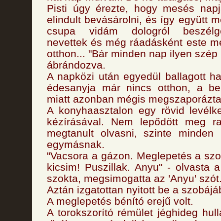
Pisti úgy érezte, hogy mesés napj
elindult bevásárolni, és így együtt m
csupa vidám dologról beszélge
nevettek és még ráadásként este me
otthon... "Bár minden nap ilyen szép 
ábrándozva.
A napközi után egyedül ballagott ha
édesanyja már nincs otthon, a be
miatt azonban mégis megszaporázta 
A konyhaasztalon egy rövid levélk
kézírásával. Nem lepődött meg ra
megtanult olvasni, szinte minden
egymásnak.
"Vacsora a gázon. Meglepetés a szob
kicsim! Puszillak. Anyu" - olvasta 
szokta, megsimogatta az 'Anyu' szót
Aztán izgatottan nyitott be a szobájá
A meglepetés bénító erejű volt.
A torokszorító rémület jéghideg hul