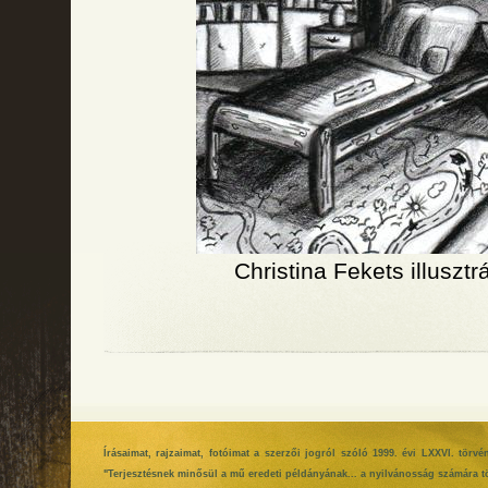
Christina Fekets illusztr
Írásaimat, rajzaimat, fotóimat a szerzői jogról szóló 1999. évi LXXVI. tör
"Terjesztésnek minősül a mű eredeti példányának... a nyilvánosság számára tö