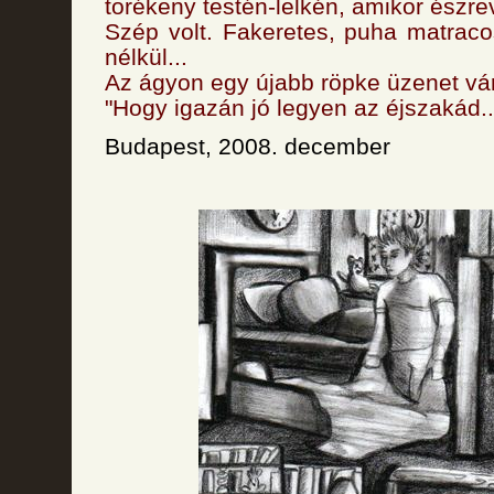
törékeny testén-lelkén, amikor észrev
Szép volt. Fakeretes, puha matrac
nélkül...
Az ágyon egy újabb röpke üzenet vár
"Hogy igazán jó legyen az éjszakád..
Budapest, 2008. december