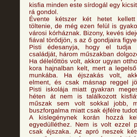
kisfia minden este sírdogál egy kicsit
rá gondol.
Évente kétszer két hetet kellet
töltenie, de még ezen felül is gyak
városi kórháznak. Bizony, kevés ideje
fiával törődjön, s az ő gondjaira figye
Pisti édesanyja, hogy el tudja 
családját, három műszakban dolgozot
Ha délelőttös volt, akkor ugyan otth
kora hajnalban kelt, mert a legelső
munkába. Ha éjszakás volt, ak
elment, és csak másnap reggel jöt
Pisti iskolája miatt gyakran mege
héten át nem is találkozott kisfi
műszak sem volt sokkal jobb, me
buszforgalma miatt csak éjfélre tudot
A kislegénynek korán hozzá kel
egyedülléthez. Nem is volt ezzel 
csak éjszaka. Az apró neszek kéts