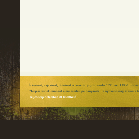
Írásaimat, rajzaimat, fotóimat a szerzői jogról szóló 1999. évi LXXVI. tör
"Terjesztésnek minősül a mű eredeti példányának... a nyilvánosság számára tö
Teljes terjedelemben itt letölthető.