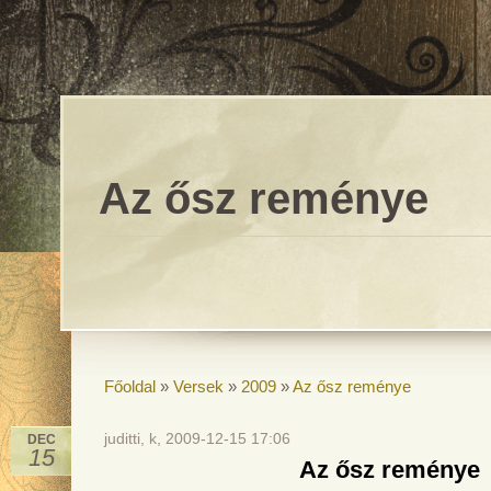
Az ősz reménye
Főoldal
»
Versek
»
2009
»
Az ősz reménye
juditti, k, 2009-12-15 17:06
DEC
15
Az ősz reménye