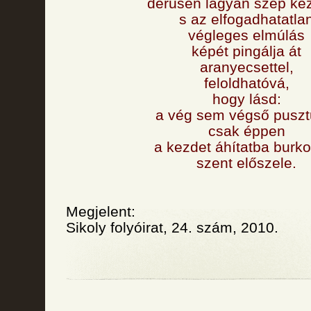
derűsen lágyan szép kez
s az elfogadhatatla
végleges elmúlás
képét pingálja át
aranyecsettel,
feloldhatóvá,
hogy lásd:
a vég sem végső puszt
csak éppen
a kezdet áhítatba burk
szent előszele.
Megjelent:
Sikoly folyóirat, 24. szám, 2010.