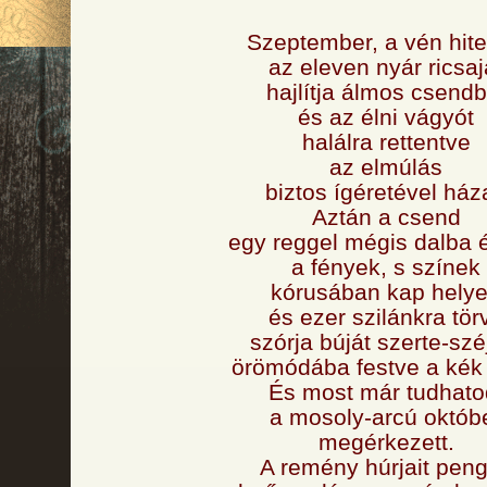
Szeptember, a vén hite
az eleven nyár ricsaj
hajlítja álmos csendb
és az élni vágyót
halálra rettentve
az elmúlás
biztos ígéretével háza
Aztán a csend
egy reggel mégis dalba 
a fények, s színek
kórusában kap helye
és ezer szilánkra tör
szórja búját szerte-széj
örömódába festve a kék 
És most már tudhato
a mosoly-arcú októb
megérkezett.
A remény húrjait peng