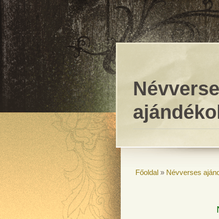
Névvers
ajándéko
Főoldal
»
Névverses aján