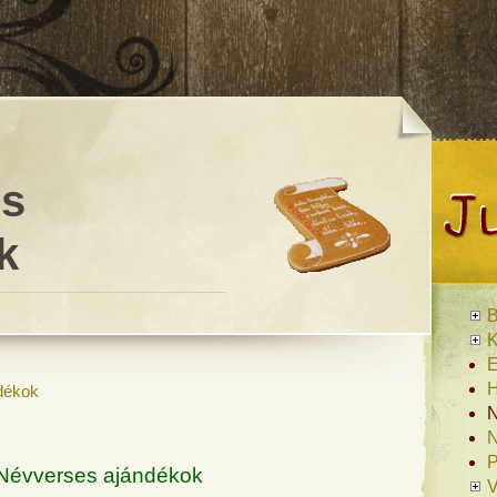
es
k
B
K
E
H
dékok
N
N
P
Névverses ajándékok
V