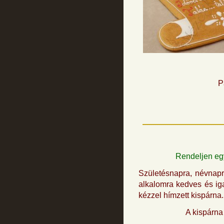
P
Rendeljen egy
Születésnapra, névnapr
alkalomra kedves és ig
kézzel hímzett kispárna
A kispárna 