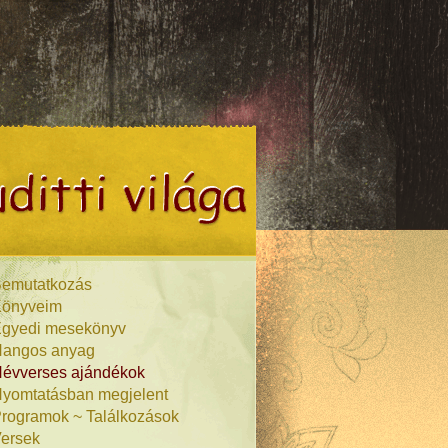
emutatkozás
önyveim
gyedi mesekönyv
angos anyag
évverses ajándékok
yomtatásban megjelent
rogramok ~ Találkozások
ersek