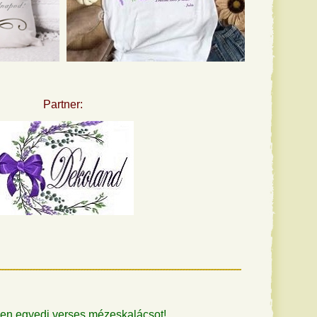
Partner:
en egyedi verses mézeskalácsot!