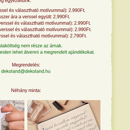
leg egyeztetünk.
ssel és választható motívummal): 2.990Ft.
szer ára a verssel együtt: 2.990Ft.
verssel és választható motívummal): 2.990Ft.
(verssel és választható motívummal): 2.990Ft.
erssel és választható motívummal): 2.790Ft.
staköltség nem része az árnak.
ten lehet átvenni a megrendelt ajándékokat.
Megrendelés:
dekoland@dekoland.hu
Néhány minta: