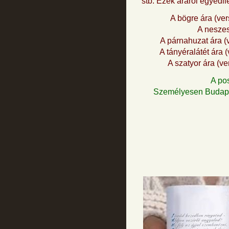
stb. Ezek áráról egyedi
A bögre ára (ver
A neszes
A párnahuzat ára (
A tányéralátét ára 
A szatyor ára (v
A po
Személyesen Budapes