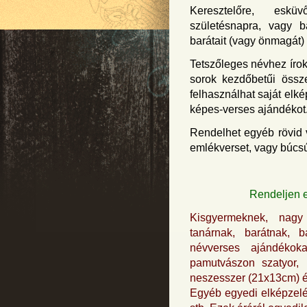
Keresztelőre, esküv
születésnapra, vagy b
barátait (vagy önmagát)
Tetszőleges névhez íro
sorok kezdőbetűi össz
felhasználhat saját elk
képes-verses ajándékot
Rendelhet egyéb rövid v
emlékverset, vagy búcsúv
Rendeljen 
Kisgyermeknek, nagy 
tanárnak, barátnak, 
névverses ajándéko
pamutvászon szatyor, 
neszesszer (21x13cm) é
Egyéb egyedi elképzelés