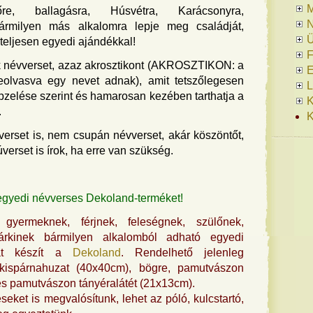
őre, ballagásra, Húsvétra, Karácsonyra,
N
ármilyen más alkalomra lepje meg családját,
Ü
 teljesen egyedi ajándékkal!
F
k névverset, azaz akrosztikont (AKROSZTIKON: a
E
eolvasva egy nevet adnak), amit tetszőlegesen
L
épzelése szerint és hamarosan kezében tarthatja a
K
.
K
erset is, nem csupán névverset, akár köszöntőt,
erset is írok, ha erre van szükség.
egyedi névverses Dekoland-terméket!
gyermeknek, férjnek, feleségnek, szülőnek,
bárkinek bármilyen alkalomból adható egyedi
kat készít a
Dekoland
. Rendelhető jelenleg
kispárnahuzat (40x40cm), bögre, pamutvászon
s pamutvászon tányéralátét (21x13cm).
eket is megvalósítunk, lehet az póló, kulcstartó,