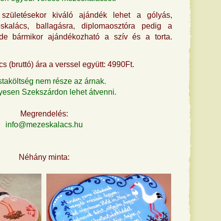
 születésekor kiváló ajándék lehet a gólyás,
skalács, ballagásra, diplomaosztóra pedig a
e bármikor ajándékozható a szív és a torta.
 (bruttó) ára a verssel együtt: 4990Ft.
staköltség nem része az árnak.
esen Szekszárdon lehet átvenni.
Megrendelés:
info@mezeskalacs.hu
Néhány minta: