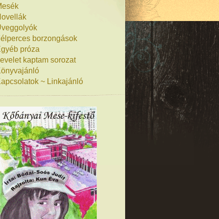
Mesék
ovellák
veggolyók
élperces borzongások
gyéb próza
evelet kaptam sorozat
önyvajánló
apcsolatok ~ Linkajánló