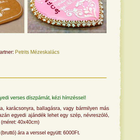
artner:
Petrits Mézeskalács
edi verses díszpárnát, kézi hímzéssel!
a, karácsonyra, ballagásra, vagy bármilyen más
azán egyedi ajándék lehet egy szép, névreszóló,
. (méret: 40x40cm)
(bruttó) ára a verssel együtt: 6000Ft.