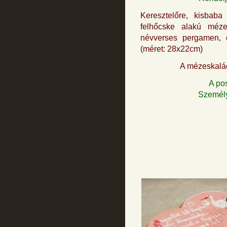
Keresztelőre, kisbaba
felhőcske alakú méze
névverses pergamen, d
(méret: 28x22cm)
A mézeskalács
A po
Személy