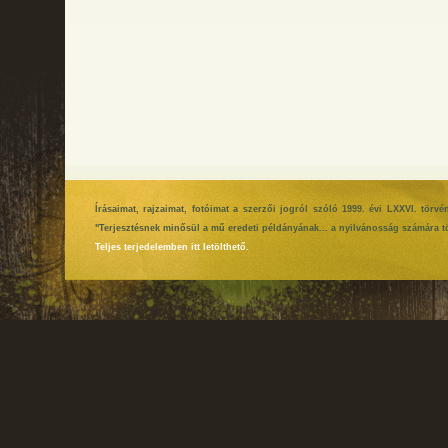
Írásaimat, rajzaimat, fotóimat a szerzői jogról szóló 1999. évi LXXVI. tör
"Terjesztésnek minősül a mű eredeti példányának... a nyilvánosság számára tö
Teljes terjedelemben itt letölthető.