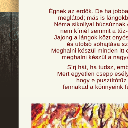
Égnek az erdők. De ha jobba
meglátod; más is lángokb
Néma sikollyal búcsúznak e
nem kímél semmit a tűz-
Jajong a lángok közt enyés
és utolsó sóhajtása sz
Meghalni készül minden itt 
meghalni készül a nagyv
Sírj hát, ha tudsz, emb
Mert egyetlen csepp esély
hogy e pusztítótűz
fennakad a könnyeink f