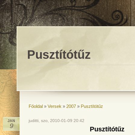
Pusztítótűz
Főoldal
»
Versek
»
2007
»
Pusztítótűz
juditti, szo, 2010-01-09 20:42
JAN
9
Pusztítótűz