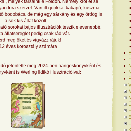
al, melyek társaink e Földön. Némelyikről el se
lyan fura szerzet. Van itt quokka, kakapó, kuszma,
ltő bodobács, de még egy sárkány és egy ördög is
a sok kis állat között.
tó sorokat bájos illusztrációk teszik elevenebbé.
ka állatsereglet pedig csak rád vár.
rd meg őket és vigyázz rájuk!
12 éves korosztály számára
E
H
dó jelentette meg 2024-ben hangoskönyvként és
N
yvként is Werling Ildikó illusztrációival:
N
P
V
N
Ü
F
E
L
K