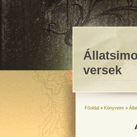
Állatsim
versek
Főoldal
»
Könyveim
»
Áll