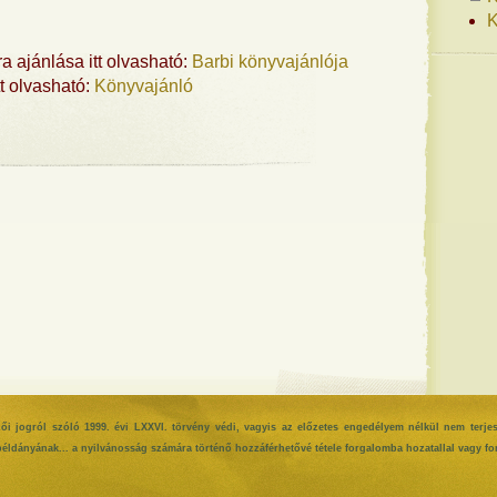
K
 ajánlása itt olvasható:
Barbi könyvajánlója
tt olvasható:
Könyvajánló
rzői jogról szóló 1999. évi LXXVI. törvény védi, vagyis az előzetes engedélyem nélkül nem terje
éldányának... a nyilvánosság számára történő hozzáférhetővé tétele forgalomba hozatallal vagy for