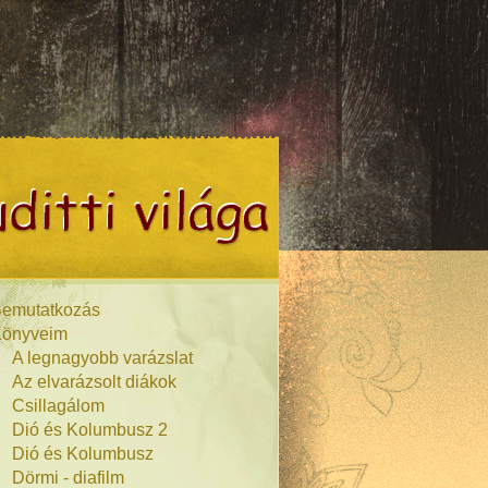
emutatkozás
önyveim
A legnagyobb varázslat
Az elvarázsolt diákok
Csillagálom
Dió és Kolumbusz 2
Dió és Kolumbusz
Dörmi - diafilm