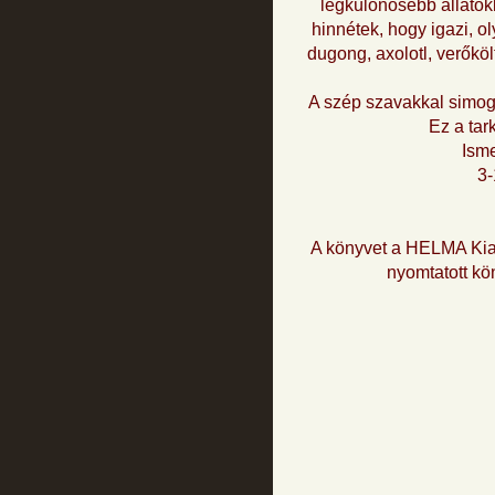
legkülönösebb állatokk
hinnétek, hogy igazi, o
dugong, axolotl, verőkö
A szép szavakkal simoga
Ez a tar
Isme
3-
A könyvet a HELMA Kia
nyomtatott kön