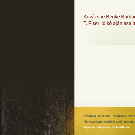
Kovácsné Benke Barbara
T. Fiser Ildikó ajánlása i
Írásaimat, rajzaimat, fotóimat a sze
"Terjesztésnek minősül a mű eredeti p
Teljes terjedelemben itt letölthető.