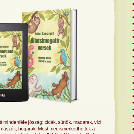
tt mindenféle jószág: cicák, sünök, madarak, vízi
ómászók, bogarak. Most megismerkedhettek a