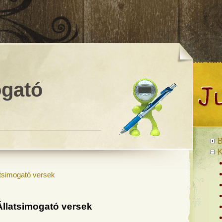
ogató
B
K
atsimogató versek
Állatsimogató versek