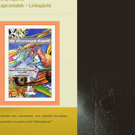
apcsolatok ~ Linkajánló
szthetők sem nyomtatott, sem digitális formában.
galomba hozatalra való felkínálással."