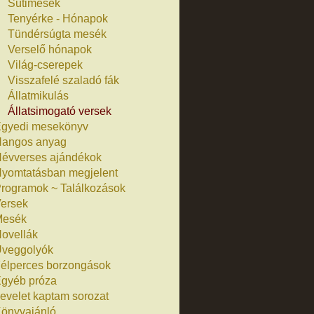
Sütimesék
Tenyérke - Hónapok
Tündérsúgta mesék
Verselő hónapok
Világ-cserepek
Visszafelé szaladó fák
Állatmikulás
Állatsimogató versek
gyedi mesekönyv
angos anyag
évverses ajándékok
yomtatásban megjelent
rogramok ~ Találkozások
ersek
Mesék
ovellák
veggolyók
élperces borzongások
gyéb próza
evelet kaptam sorozat
önyvajánló