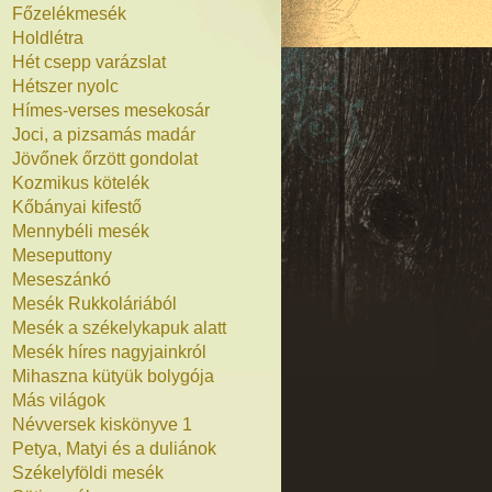
Főzelékmesék
Holdlétra
Hét csepp varázslat
Hétszer nyolc
Hímes-verses mesekosár
Joci, a pizsamás madár
Jövőnek őrzött gondolat
Kozmikus kötelék
Kőbányai kifestő
Mennybéli mesék
Meseputtony
Meseszánkó
Mesék Rukkoláriából
Mesék a székelykapuk alatt
Mesék híres nagyjainkról
Mihaszna kütyük bolygója
Más világok
Névversek kiskönyve 1
Petya, Matyi és a duliánok
Székelyföldi mesék