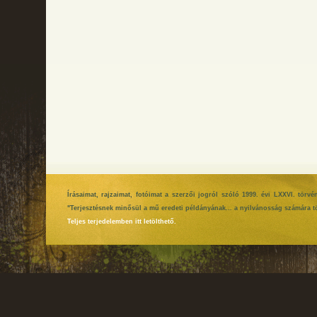
Írásaimat, rajzaimat, fotóimat a szerzői jogról szóló 1999. évi LXXVI. tör
"Terjesztésnek minősül a mű eredeti példányának... a nyilvánosság számára tö
Teljes terjedelemben itt letölthető.