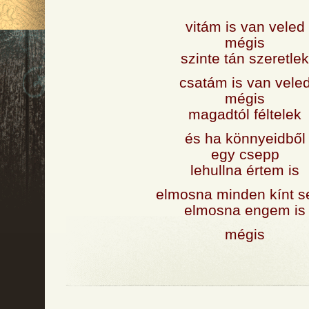
vitám is van veled
mégis
szinte tán szeretlek
csatám is van vele
mégis
magadtól féltelek
és ha könnyeidből
egy csepp
lehullna értem is
elmosna minden kínt s
elmosna engem is
mégis