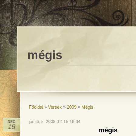
mégis
Főoldal
»
Versek
»
2009
»
Mégis
juditti, k, 2009-12-15 18:34
DEC
15
mégis